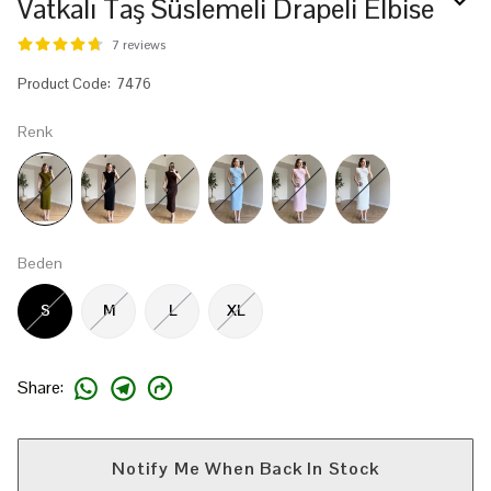
Vatkalı Taş Süslemeli Drapeli Elbise
7 reviews
Product Code
:
7476
Renk
Beden
S
M
L
XL
Share
:
Notify Me When Back In Stock