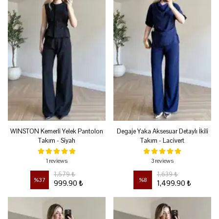
WINSTON Kemerli Yelek Pantolon
Degaje Yaka Aksesuar Detaylı İkili
Takım - Siyah
Takım - Lacivert
1 reviews
3 reviews
1,579 ₺
1,639 ₺
%
37
%
8
999.90 ₺
1,499.90 ₺