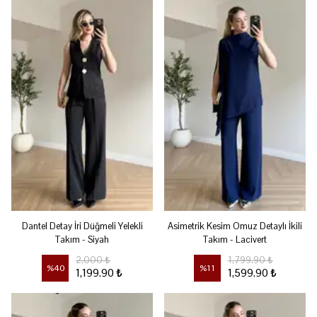
Dantel Detay İri Düğmeli Yelekli
Asimetrik Kesim Omuz Detaylı İkili
Takım - Siyah
Takım - Lacivert
2,000 ₺
1,799.90 ₺
%
40
%
11
1,199.90 ₺
1,599.90 ₺