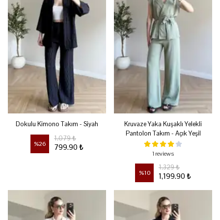
Dokulu Kimono Takım - Siyah
Kruvaze Yaka Kuşaklı Yelekli
Pantolon Takım - Açık Yeşil
1,079 ₺
%
26
799.90 ₺
1 reviews
1,329 ₺
%
10
1,199.90 ₺