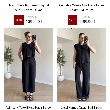
Hakim Yaka Kaplama Düğmeli
Asimetrik Yelekli Kısa Paça Tensel
Yelekli Takım - Siyah
Takım - Mürdüm
1,999 ₺
1,539 ₺
%
30
%
22
1,399.90 ₺
1,199.90 ₺
Asimetrik Yelekli Kısa Paça Tensel
Tensel Kumaş Çıtçıtlı İkili Takım -