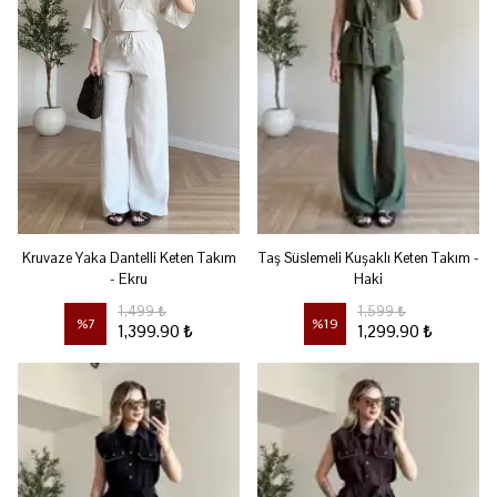
Kruvaze Yaka Dantelli Keten Takım
Taş Süslemeli Kuşaklı Keten Takım -
- Ekru
Haki
1,499 ₺
1,599 ₺
%
7
%
19
1,399.90 ₺
1,299.90 ₺