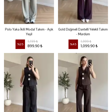
Polo Yaka İkili Modal Takım - Açık
Gold Düğmeli Dantelli Yelekli Takım
Yeşil
- Mürdüm
1,199 ₺
1,999 ₺
%
25
%
45
899.90 ₺
1,099.90 ₺