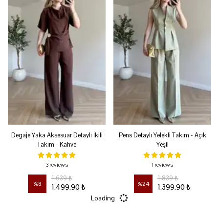
Degaje Yaka Aksesuar Detaylı İkili
Pens Detaylı Yelekli Takım - Açık
Takım - Kahve
Yeşil
3 reviews
1 reviews
1,639 ₺
1,839 ₺
%
8
%
24
1,499.90 ₺
1,399.90 ₺
Loading