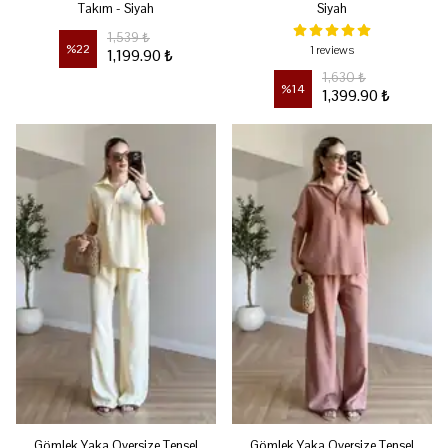
Takım - Siyah
Siyah
1,539 ₺
%
22
1 reviews
1,199.90 ₺
1,630 ₺
%
14
1,399.90 ₺
Gömlek Yaka Oversize Tensel
Gömlek Yaka Oversize Tensel