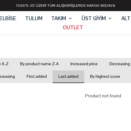
1500TL VE ÜZERİ TÜM ALIŞVERİŞLERDE KARGO BEDAVA
ELBİSE
TULUM
TAKIM
ÜST GİYİM
ALT
OUTLET
e A-Z
By product name Z-A
Increased price
Decreasing 
creasing
First added
Last added
By highest score
Product not found