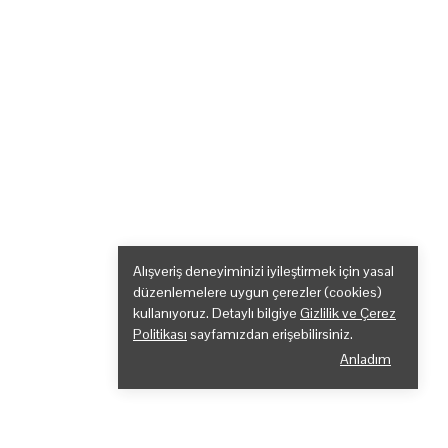
Alışveriş deneyiminizi iyileştirmek için yasal
düzenlemelere uygun çerezler (cookies)
kullanıyoruz. Detaylı bilgiye
Gizlilik ve Çerez
Politikası
sayfamızdan erişebilirsiniz.
Anladım