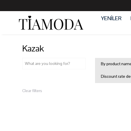
YENİLER
Kazak
By product nam
Discount rate de
Clear filters