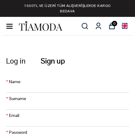
1500TL VE ÜZERİ TÜM ALIŞVERİŞLERDE KARGO
BEDAVA
0
Log in
Sign up
*
Name
*
Surname
*
Email
*
Password