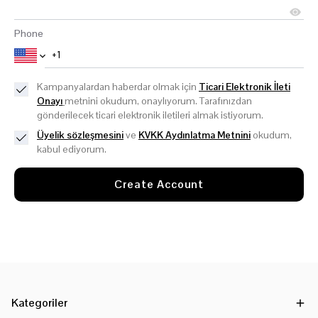
Phone
Kampanyalardan haberdar olmak için
Ticari Elektronik İleti
Onayı
metnini okudum, onaylıyorum. Tarafınızdan
gönderilecek ticari elektronik iletileri almak istiyorum.
Üyelik sözleşmesini
ve
KVKK Aydınlatma Metnini
okudum,
kabul ediyorum.
Create Account
Kategoriler