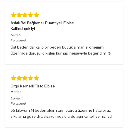
Askılı Bel Bağlamalı Puantiyeli Elbise
Kalitesi çok iyi
Seda
S.
Purchased
Üst beden dar kalıp bir beden büyük almanızı öneririm.
Üzerimde duruşu, dikişleri kumaşı herşeyiyle beğendim ☺️
Örgü Kemerli Fisto Elbise
Harika
Cansu
K.
Purchased
55 kiloyum M beden aldım tam oturdu üzerime hatta bıraz
sıktı ama guzeldı L alsaydımda olurdu aşırı kalıtelı ve hızlıydı