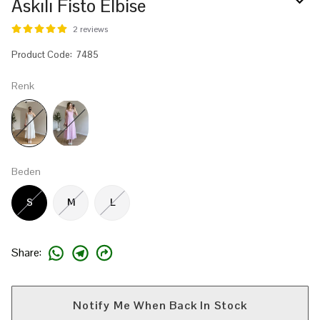
Askılı Fisto Elbise
2 reviews
Product Code
:
7485
Renk
Beden
S
M
L
Share
:
Notify Me When Back In Stock