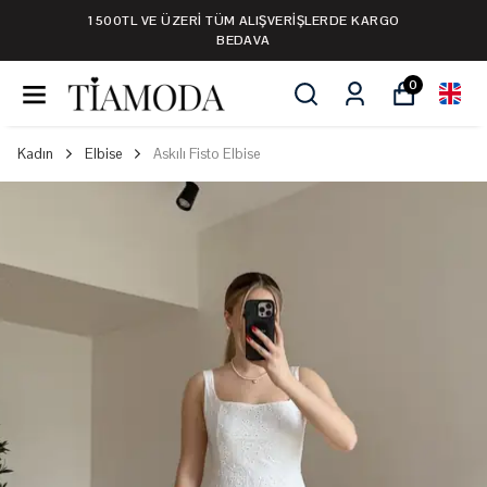
ÜZERİ TÜM ALIŞVERİŞLERDE KARGO
1500TL VE 
BEDAVA
0
Kadın
Elbise
Askılı Fisto Elbise