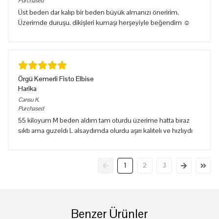
Purchased
Üst beden dar kalıp bir beden büyük almanızı öneririm.
Üzerimde duruşu, dikişleri kumaşı herşeyiyle beğendim ☺️
Örgü Kemerli Fisto Elbise
Harika
Cansu
K.
Purchased
55 kiloyum M beden aldım tam oturdu üzerime hatta bıraz
sıktı ama guzeldı L alsaydımda olurdu aşırı kalıtelı ve hızlıydı
1
2
3
Benzer Ürünler