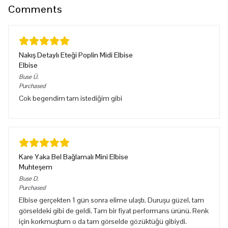
Comments
Nakış Detaylı Eteği Poplin Midi Elbise
Elbise
Buse
Ü.
Purchased
Cok begendim tam istediğim gibi
Kare Yaka Bel Bağlamalı Mini Elbise
Muhteşem
Buse
D.
Purchased
Elbise gerçekten 1 gün sonra elime ulaştı. Duruşu güzel, tam
görseldeki gibi de geldi. Tam bir fiyat performans ürünü. Renk
için korkmuştum o da tam görselde gözüktüğü gibiydi.