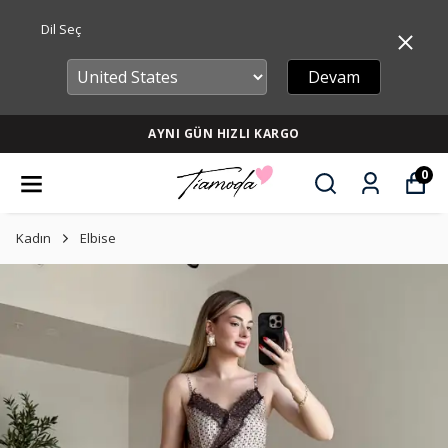
Dil Seç
Devam
AYNI GÜN HIZLI KARGO
0
Kadın
Elbise