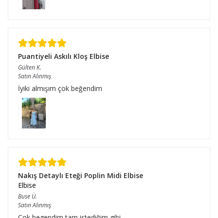
Puantiyeli Askılı Kloş Elbise
Gülten
K.
Satın Alınmış
İyiki almışım çok beğendim
Nakış Detaylı Eteği Poplin Midi Elbise
Elbise
Buse
Ü.
Satın Alınmış
Cok begendim tam istediğim gibi