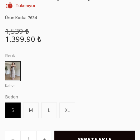
Tükeniyor
Ürün Kodu
:
7634
1,539 ₺
1,399.90 ₺
Renk
Kahve
Beden
S
M
L
XL
SEPETE EKLE