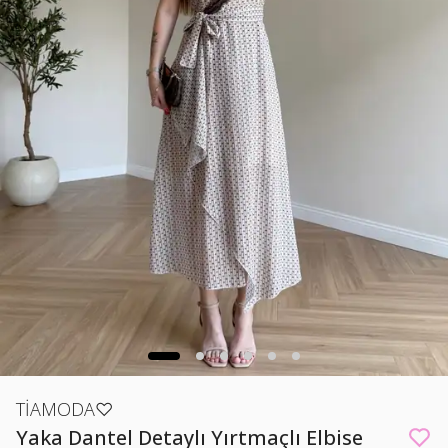
TİAMODA♡
Yaka Dantel Detaylı Yırtmaçlı Elbise