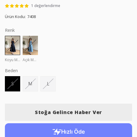
1 değerlendirme
Ürün Kodu
:
7408
Renk
Koyu Mavi
Açık Mavi
Beden
S
M
L
Stoğa Gelince Haber Ver