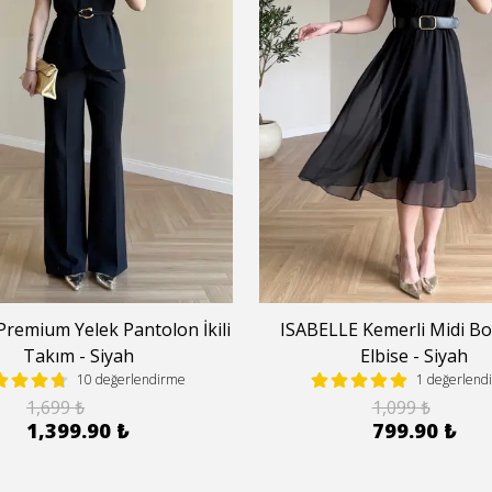
remium Yelek Pantolon İkili
ISABELLE Kemerli Midi Bo
Takım - Siyah
Elbise - Siyah
10 değerlendirme
1 değerlend
1,699 ₺
1,099 ₺
1,399.90 ₺
799.90 ₺