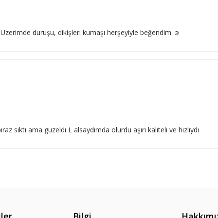
 Üzerimde duruşu, dikişleri kumaşı herşeyiyle beğendim ☺️
 sıktı ama guzeldı L alsaydımda olurdu aşırı kalıtelı ve hızlıydı
ler
Bilgi
Hakkımı