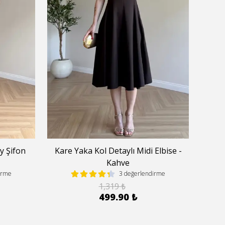
y Şifon
Kare Yaka Kol Detaylı Midi Elbise -
Askı
Kahve
irme
3 değerlendirme
1,319 ₺
499.90 ₺