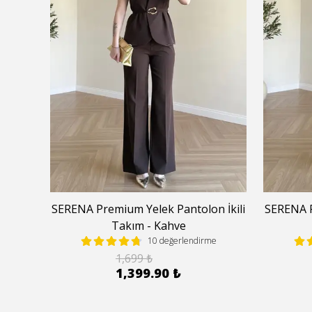
 İkili
SERENA Premium Yelek Pantolon İkili
SERENA P
Takım - Kahve
e
10 değerlendirme
1,699 ₺
1,399.90 ₺