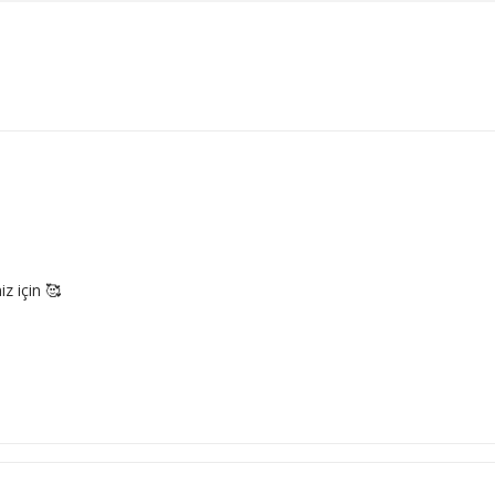
z için 🥰