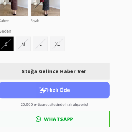
Kahve
Siyah
Beden
S
M
L
XL
Stoğa Gelince Haber Ver
WHATSAPP