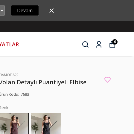
Devam
0
İYATLAR
TİAMODA♡
Volan Detaylı Puantiyeli Elbise
Ürün Kodu
:
7683
Renk