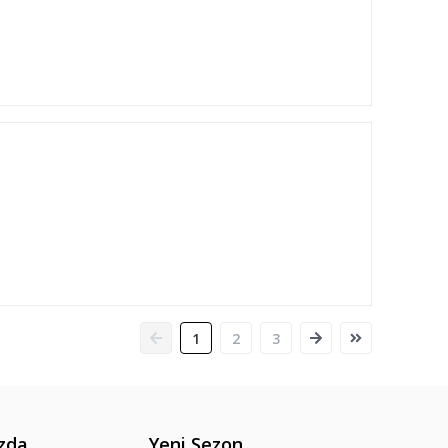
1
2
3
zda
Yeni Sezon