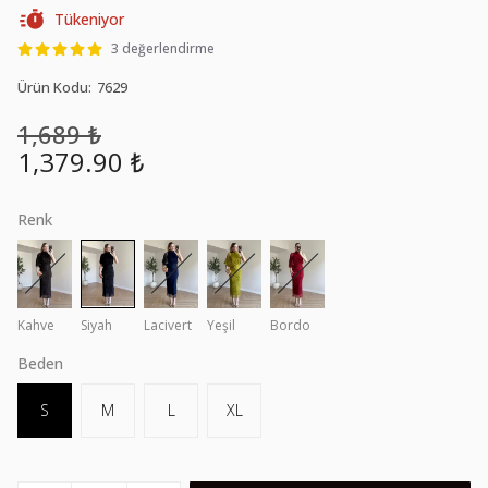
Tükeniyor
3 değerlendirme
Ürün Kodu
:
7629
1,689 ₺
1,379.90 ₺
Renk
Kahve
Siyah
Lacivert
Yeşil
Bordo
Beden
S
M
L
XL