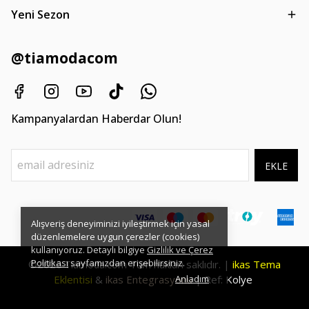
Yeni Sezon
@tiamodacom
Kampanyalardan Haberdar Olun!
EKLE
Alışveriş deneyiminizi iyileştirmek için yasal
düzenlemelere uygun çerezler (cookies)
kullanıyoruz. Detaylı bilgiye
Gizlilik ve Çerez
Politikası
sayfamızdan erişebilirsiniz.
©2026
Tüm hakları saklıdır. |
ikas Tema
Tiamoda.com
Eklentisi
&
ikas Entegrasyonu
Anladım
| Ref:
Kolye