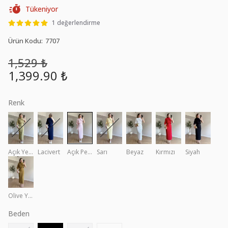
Tükeniyor
1 değerlendirme
Ürün Kodu
:
7707
1,529 ₺
1,399.90 ₺
Renk
Açık Yeşil
Lacivert
Açık Pembe
Sarı
Beyaz
Kırmızı
Siyah
Olive Yeşil
Beden