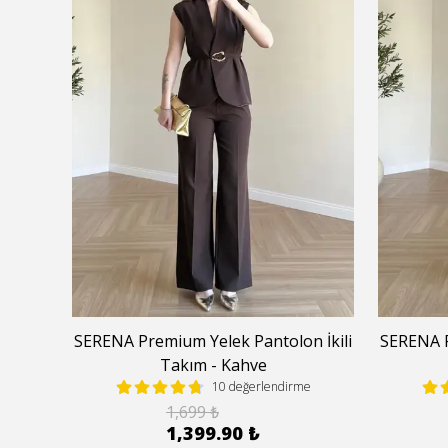
 İkili
SERENA Premium Yelek Pantolon İkili
SERENA P
Takım - Kahve
e
10 değerlendirme
1,699 ₺
1,399.90 ₺