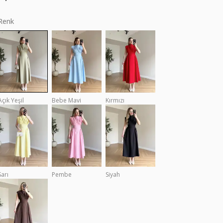
Renk
Açık Yeşil
Bebe Mavi
Kırmızı
Sarı
Pembe
Siyah