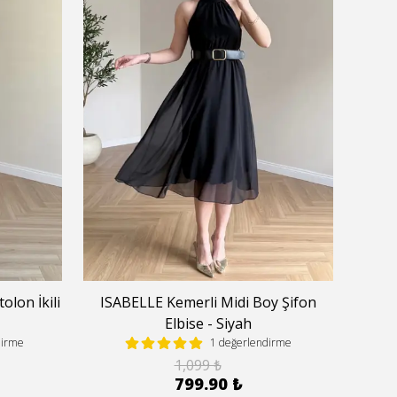
lon İkili
ISABELLE Kemerli Midi Boy Şifon
SOMM
Elbise - Siyah
dirme
1 değerlendirme
1,099 ₺
799.90 ₺