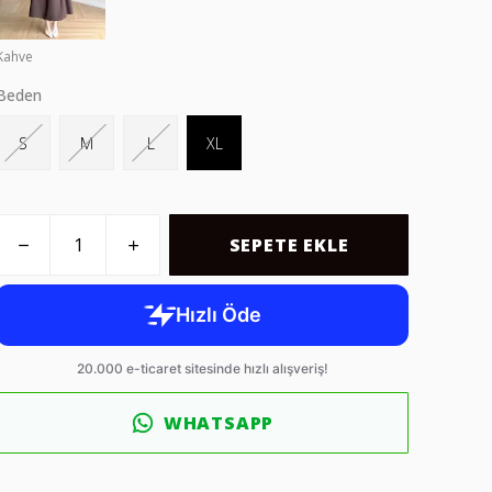
Kahve
Beden
S
M
L
XL
SEPETE EKLE
WHATSAPP