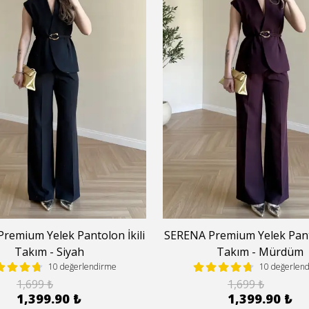
remium Yelek Pantolon İkili
SERENA Premium Yelek Panto
Takım - Siyah
Takım - Mürdüm
10 değerlendirme
10 değerlen
1,699 ₺
1,699 ₺
1,399.90 ₺
1,399.90 ₺