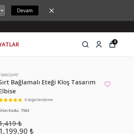
Devam
0
İYATLAR
TİAMODA♡
Sırt Bağlamalı Eteği Kloş Tasarım
Elbise
6 değerlendirme
Ürün Kodu
:
7563
1,419 ₺
1,199.90 ₺