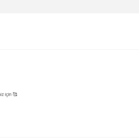
z için 🥰