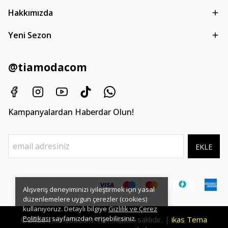
Hakkımızda
Yeni Sezon
@tiamodacom
Kampanyalardan Haberdar Olun!
EKLE
Alışveriş deneyiminizi iyileştirmek için yasal
düzenlemelere uygun çerezler (cookies)
kullanıyoruz. Detaylı bilgiye
Gizlilik ve Çerez
Politikası
sayfamızdan erişebilirsiniz.
©2026
Tüm hakları saklıdır. |
ikas Tema
Tiamoda.com