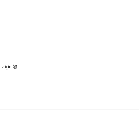
z için 🥰