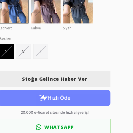
Lacivert
Kahve
Siyah
Beden
S
M
L
Stoğa Gelince Haber Ver
WHATSAPP