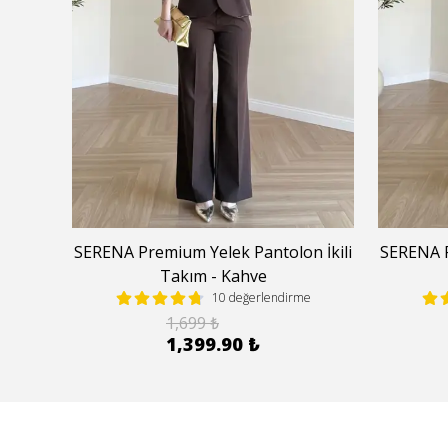
 İkili
SERENA Premium Yelek Pantolon İkili
SERENA P
Takım - Kahve
e
10 değerlendirme
1,699 ₺
1,399.90 ₺