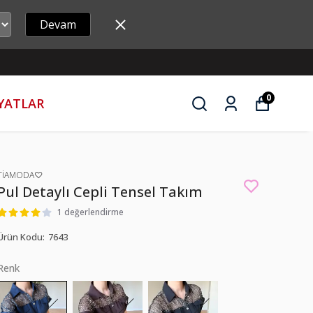
Devam
0
İYATLAR
TİAMODA♡
Pul Detaylı Cepli Tensel Takım
1 değerlendirme
Ürün Kodu
:
7643
Renk