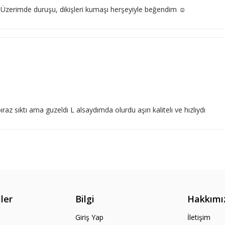
 Üzerimde duruşu, dikişleri kumaşı herşeyiyle beğendim ☺️
 sıktı ama guzeldı L alsaydımda olurdu aşırı kalıtelı ve hızlıydı
ler
Bilgi
Hakkımı
Giriş Yap
İletişim