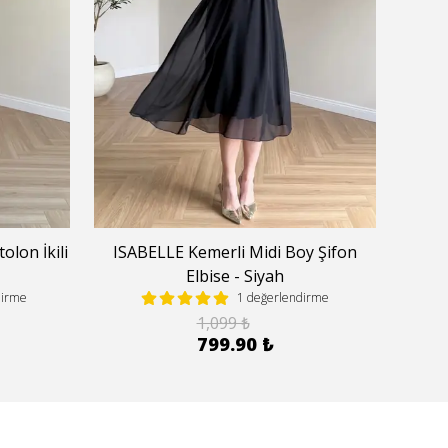
lon İkili
ISABELLE Kemerli Midi Boy Şifon
Kare
Elbise - Siyah
dirme
1 değerlendirme
1,099 ₺
799.90 ₺