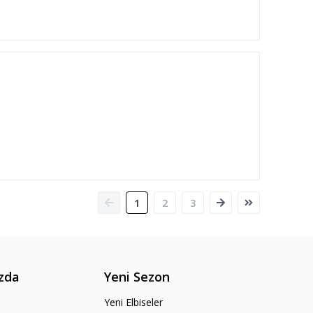
1
2
3
zda
Yeni Sezon
Yeni Elbiseler