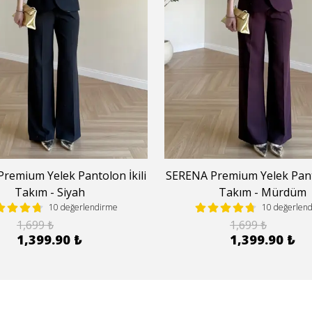
remium Yelek Pantolon İkili
SERENA Premium Yelek Panto
Takım - Siyah
Takım - Mürdüm
10 değerlendirme
10 değerlen
1,699 ₺
1,699 ₺
1,399.90 ₺
1,399.90 ₺