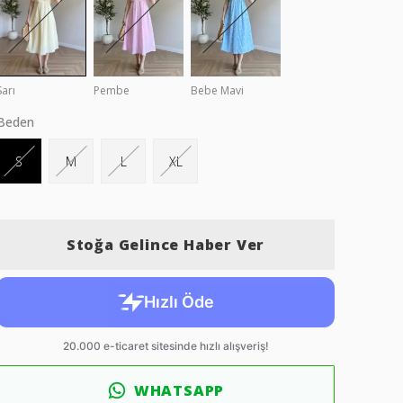
Sarı
Pembe
Bebe Mavi
Beden
S
M
L
XL
Stoğa Gelince Haber Ver
WHATSAPP