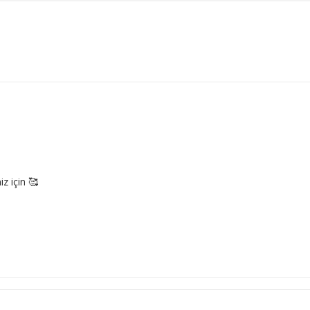
z için 🥰