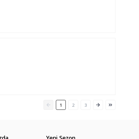
1
2
3
zda
Yeni Sezon