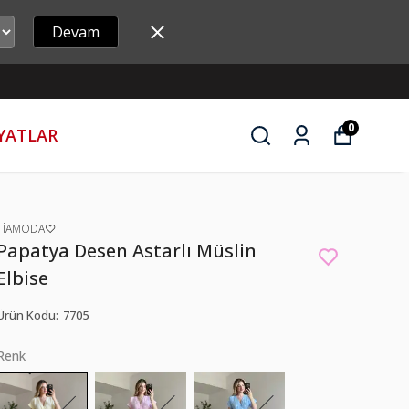
Devam
0
İYATLAR
TİAMODA♡
Papatya Desen Astarlı Müslin
Elbise
Ürün Kodu
:
7705
Renk