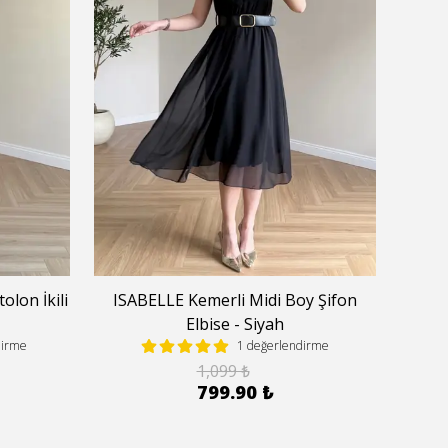
lon İkili
ISABELLE Kemerli Midi Boy Şifon
Halte
Elbise - Siyah
dirme
1 değerlendirme
1,099 ₺
799.90 ₺