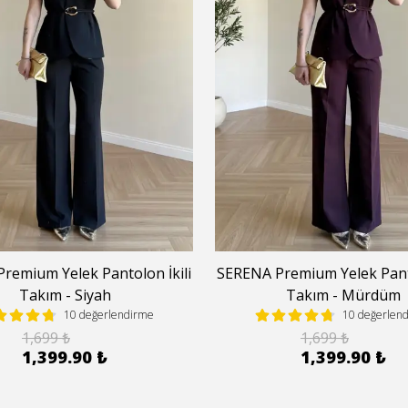
remium Yelek Pantolon İkili
SERENA Premium Yelek Panto
Takım - Siyah
Takım - Mürdüm
10 değerlendirme
10 değerlen
1,699 ₺
1,699 ₺
1,399.90 ₺
1,399.90 ₺