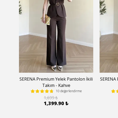
 İkili
SERENA Premium Yelek Pantolon İkili
SERENA P
Takım - Kahve
e
10 değerlendirme
1,699 ₺
1,399.90 ₺