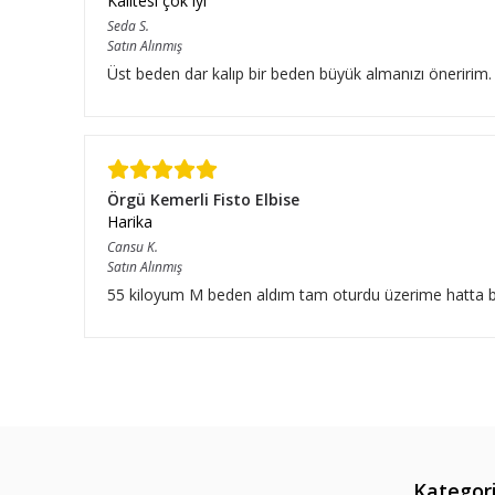
Kalitesi çok iyi
Seda
S.
Satın Alınmış
Üst beden dar kalıp bir beden büyük almanızı öneririm.
Örgü Kemerli Fisto Elbise
Harika
Cansu
K.
Satın Alınmış
55 kiloyum M beden aldım tam oturdu üzerime hatta bıraz
Kategori