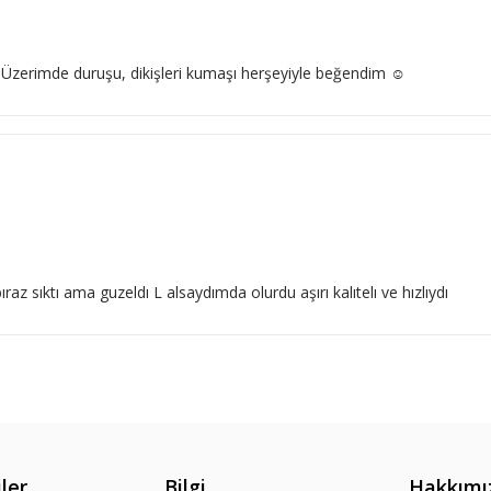
 Üzerimde duruşu, dikişleri kumaşı herşeyiyle beğendim ☺️
 sıktı ama guzeldı L alsaydımda olurdu aşırı kalıtelı ve hızlıydı
ler
Bilgi
Hakkımı