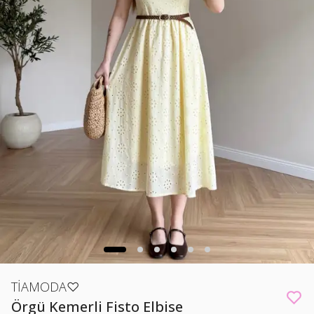
TİAMODA♡
Örgü Kemerli Fisto Elbise