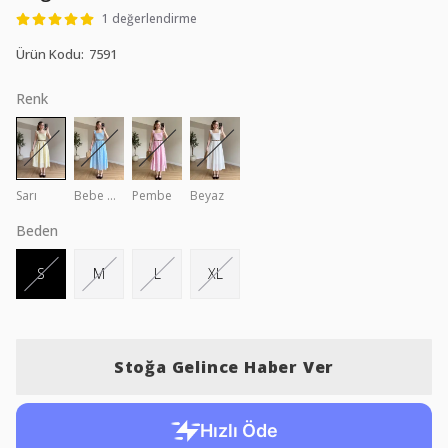
1 değerlendirme
Ürün Kodu
:
7591
Renk
Sarı
Bebe Mavi
Pembe
Beyaz
Beden
S
M
L
XL
Stoğa Gelince Haber Ver