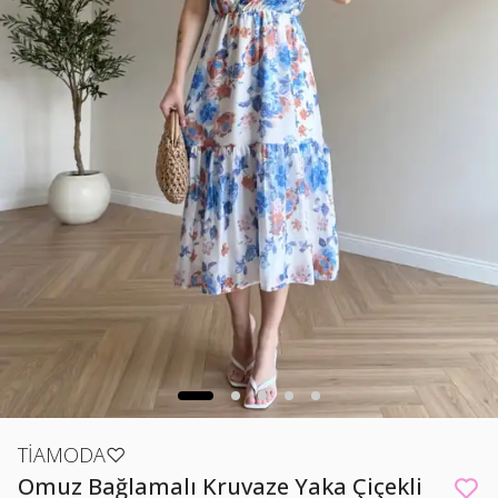
TİAMODA♡
Omuz Bağlamalı Kruvaze Yaka Çiçekli