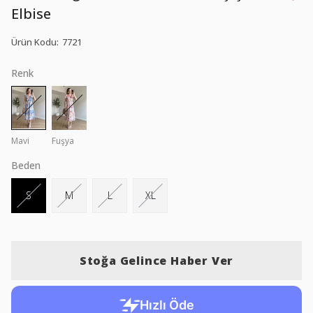
Elbise
Ürün Kodu
:
7721
Renk
Mavi
Fuşya
Beden
S
M
L
XL
Stoğa Gelince Haber Ver