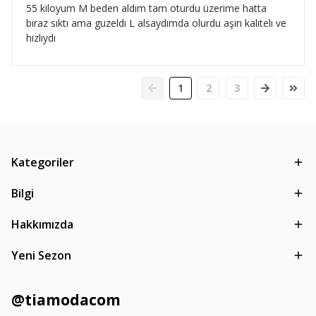
55 kiloyum M beden aldım tam oturdu üzerime hatta
bıraz sıktı ama guzeldı L alsaydımda olurdu aşırı kalıtelı ve
hızlıydı
1
2
3
Kategoriler
Bilgi
Hakkımızda
Yeni Sezon
@tiamodacom