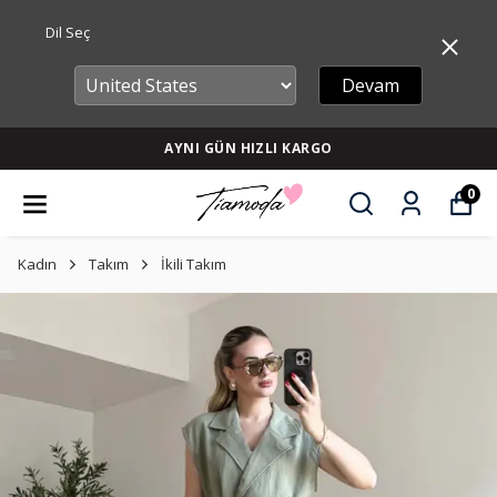
Dil Seç
Devam
AYNI GÜN HIZLI KARGO
0
Kadın
Takım
İkili Takım