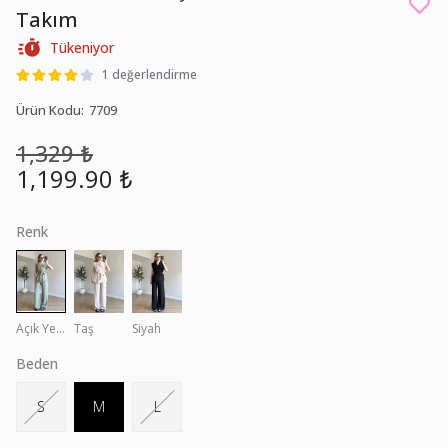
Takım
Tükeniyor
1 değerlendirme
Ürün Kodu
:
7709
1,329 ₺
1,199.90 ₺
Renk
Açık Yeşil
Taş
Siyah
Beden
S
M
L