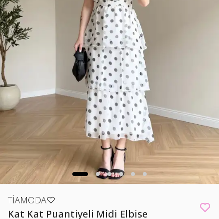
TİAMODA♡
Kat Kat Puantiyeli Midi Elbise