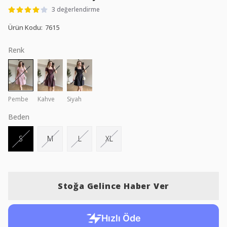
3 değerlendirme
Ürün Kodu
:
7615
Renk
Pembe
Kahve
Siyah
Beden
S
M
L
XL
Stoğa Gelince Haber Ver