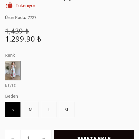
Tükeniyor
Ürün Kodu
:
7727
1,439 ₺
1,299.90 ₺
Renk
Beyaz
Beden
S
M
L
XL
SEPETE EKLE