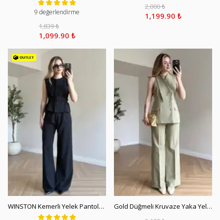
2,000 ₺
9 değerlendirme
1,199.90 ₺
1,839 ₺
1,099.90 ₺
WINSTON Kemerli Yelek Pantolon Takım - Siyah
Gold Düğmeli Kruvaze Yaka Yelek Pantolon Takım - Açık Yeşil