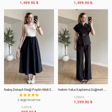
1,499.90 ₺
1,499.90 ₺
Nakış Detaylı Eteği Poplin Midi Elbise - Siyah
Hakim Yaka Kaplama Düğmeli Yelekli Takım - Siyah
1,999 ₺
2 değerlendirme
1,399.90 ₺
1,439 ₺
999.90 ₺