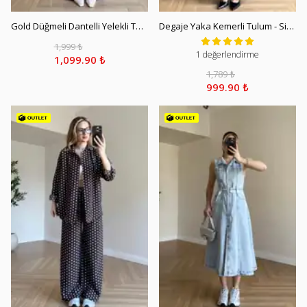
Gold Düğmeli Dantelli Yelekli Takım - Mürdüm
Degaje Yaka Kemerli Tulum - Siyah
1,999 ₺
1 değerlendirme
1,099.90 ₺
1,789 ₺
999.90 ₺