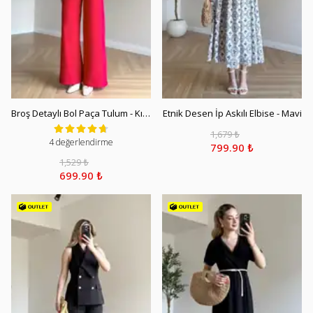
Broş Detaylı Bol Paça Tulum - Kırmızı
Etnik Desen İp Askılı Elbise - Mavi
1,679 ₺
4 değerlendirme
799.90 ₺
1,529 ₺
699.90 ₺