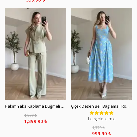
Hakim Yaka Kaplama Düğmeli Yelekli Takım - Açık Yeşil
Çiçek Desen Beli Bağlamalı Romantik Elbise - Bebe Mavi
1,999 ₺
1 değerlendirme
1,399.90 ₺
1,379 ₺
999.90 ₺