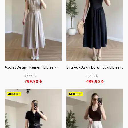
Apolet Detaylı Kemerli Elbise - Bej
Sırtı Açık Askılı Bürümcük Elbise - Siyah
1,999 ₺
1,219 ₺
799.90 ₺
499.90 ₺