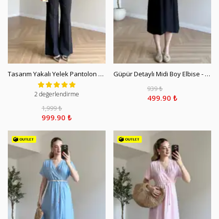
Tasarım Yakalı Yelek Pantolon Set - Siyah
Güpür Detaylı Midi Boy Elbise - Siyah
939 ₺
2 değerlendirme
499.90 ₺
1,999 ₺
999.90 ₺