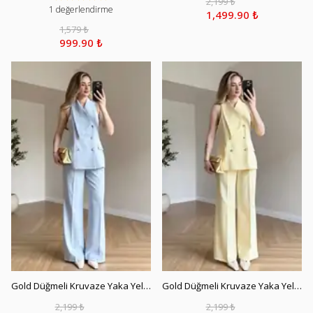
2,199 ₺
1 değerlendirme
1,499.90 ₺
1,579 ₺
999.90 ₺
Gold Düğmeli Kruvaze Yaka Yelek Pantolon Takım - Bebe Mavi
Gold Düğmeli Kruvaze Yaka Yelek Pantolon Takım - Sarı
2,199 ₺
2,199 ₺