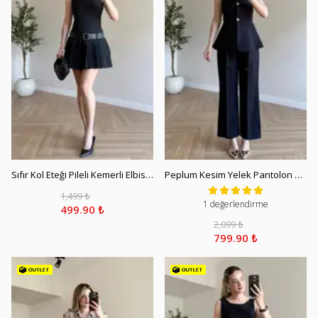
Sıfır Kol Eteği Pileli Kemerli Elbise - Siyah
Peplum Kesim Yelek Pantolon Takım - Siyah
1,499 ₺
1 değerlendirme
499.90 ₺
2,099 ₺
799.90 ₺