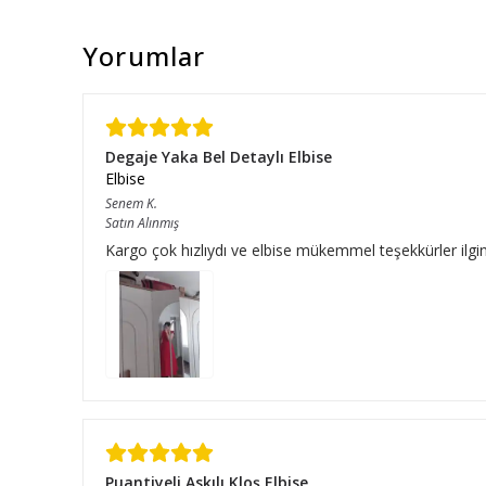
Yorumlar
Degaje Yaka Bel Detaylı Elbise
Elbise
Senem
K.
Satın Alınmış
Kargo çok hızlıydı ve elbise mükemmel teşekkürler ilgini
Puantiyeli Askılı Kloş Elbise