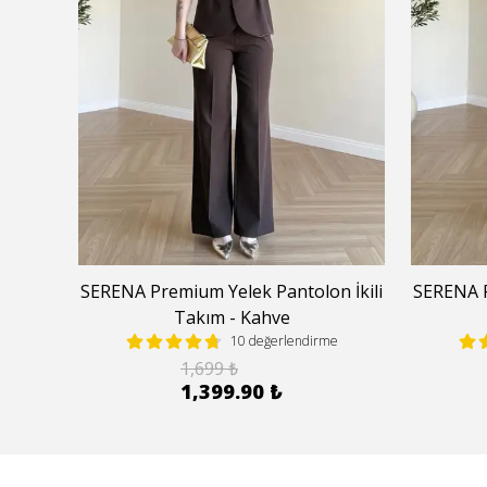
 İkili
SERENA Premium Yelek Pantolon İkili
SERENA P
Takım - Kahve
e
10 değerlendirme
1,699 ₺
1,399.90 ₺