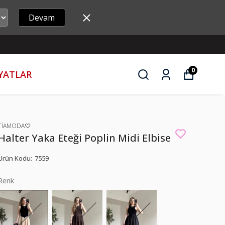
Devam
0
İYATLAR
TİAMODA♡
Halter Yaka Eteği Poplin Midi Elbise
Ürün Kodu
:
7559
Renk