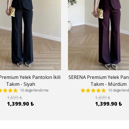
remium Yelek Pantolon İkili
SERENA Premium Yelek Panto
Takım - Siyah
Takım - Mürdüm
10 değerlendirme
10 değerlen
1,699 ₺
1,699 ₺
1,399.90 ₺
1,399.90 ₺