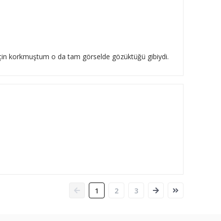
 için korkmuştum o da tam görselde gözüktüğü gibiydi.
1
2
3