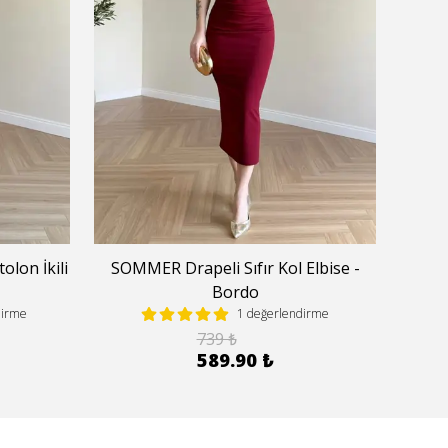
lon İkili
SOMMER Drapeli Sıfır Kol Elbise -
Halte
Bordo
dirme
1 değerlendirme
739 ₺
589.90 ₺