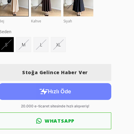
Bej
Kahve
Siyah
Beden
S
M
L
XL
Stoğa Gelince Haber Ver
WHATSAPP