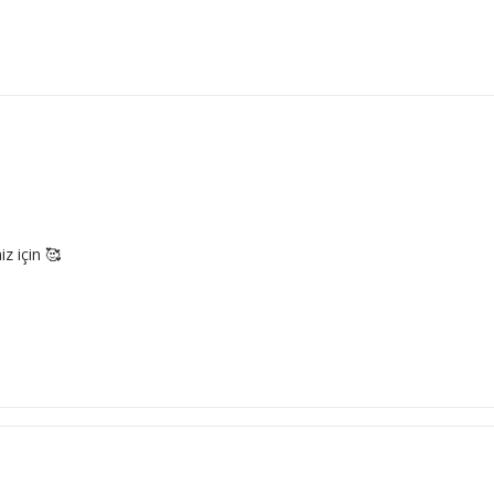
z için 🥰