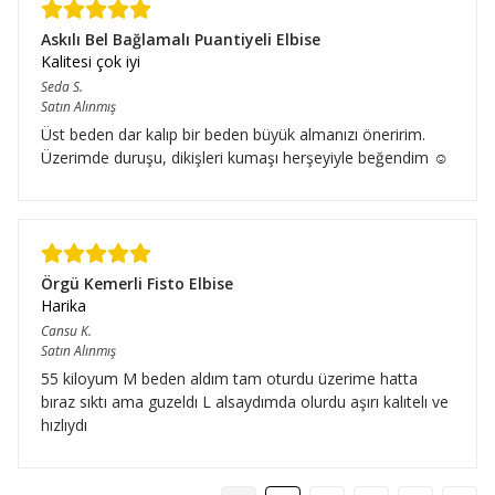
Askılı Bel Bağlamalı Puantiyeli Elbise
Kalitesi çok iyi
Seda
S.
Satın Alınmış
Üst beden dar kalıp bir beden büyük almanızı öneririm.
Üzerimde duruşu, dikişleri kumaşı herşeyiyle beğendim ☺️
Örgü Kemerli Fisto Elbise
Harika
Cansu
K.
Satın Alınmış
55 kiloyum M beden aldım tam oturdu üzerime hatta
bıraz sıktı ama guzeldı L alsaydımda olurdu aşırı kalıtelı ve
hızlıydı