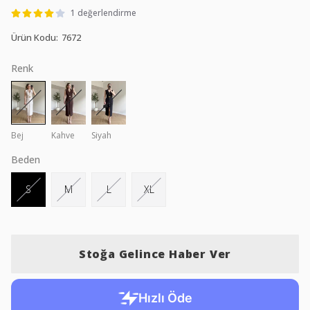
1 değerlendirme
Ürün Kodu
:
7672
Renk
Bej
Kahve
Siyah
Beden
S
M
L
XL
Stoğa Gelince Haber Ver