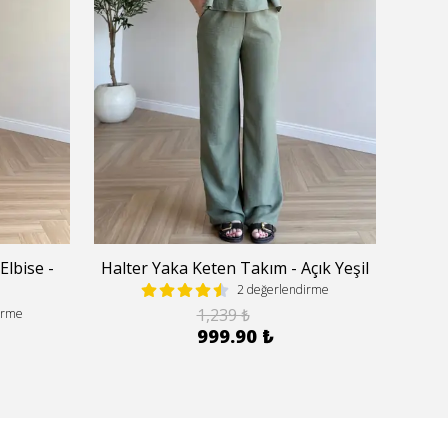
Elbise -
Halter Yaka Keten Takım - Açık Yeşil
Hal
2 değerlendirme
1,239 ₺
irme
999.90 ₺