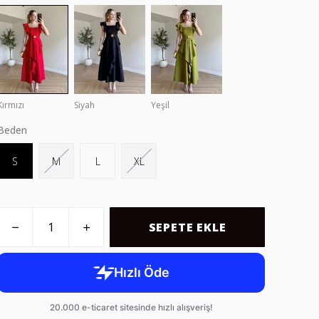
Kırmızı
Siyah
Yeşil
Beden
S
M
L
XL
SEPETE EKLE