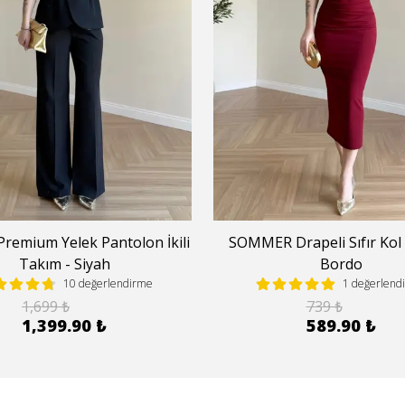
remium Yelek Pantolon İkili
SOMMER Drapeli Sıfır Kol 
Takım - Siyah
Bordo
10 değerlendirme
1 değerlend
1,699 ₺
739 ₺
1,399.90 ₺
589.90 ₺