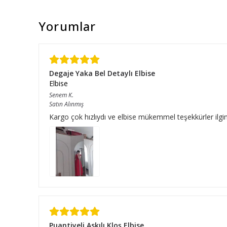
Yorumlar
Degaje Yaka Bel Detaylı Elbise
Elbise
Senem
K.
Satın Alınmış
Kargo çok hızlıydı ve elbise mükemmel teşekkürler ilgini
Puantiyeli Askılı Kloş Elbise