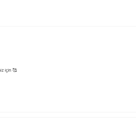
z için 🥰