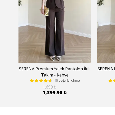
 İkili
SERENA Premium Yelek Pantolon İkili
SERENA P
Takım - Kahve
e
10 değerlendirme
1,699 ₺
1,399.90 ₺