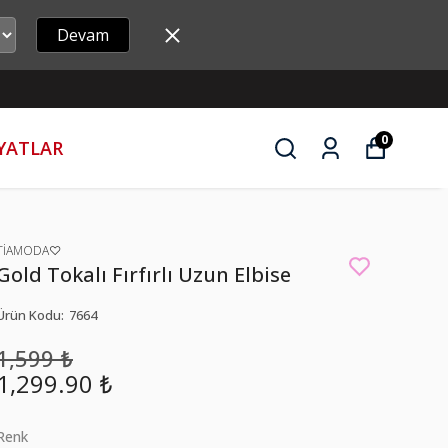
Devam
0
İYATLAR
TİAMODA♡
Gold Tokalı Fırfırlı Uzun Elbise
Ürün Kodu
:
7664
1,599 ₺
1,299.90 ₺
Renk