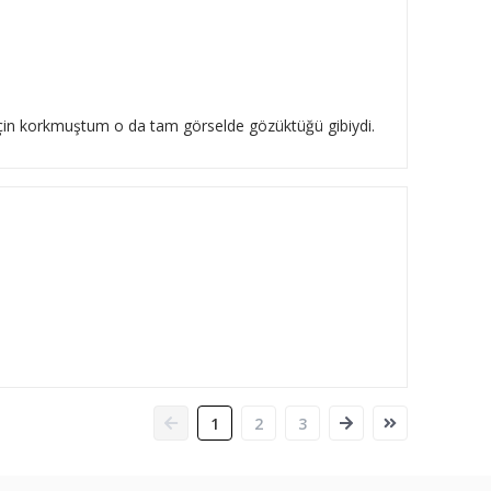
 için korkmuştum o da tam görselde gözüktüğü gibiydi.
1
2
3