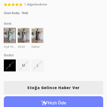
1 değerlendirme
Ürün Kodu
:
7642
Renk
Açık Yeşil
Vizon
Kahve
Beden
S
M
L
Stoğa Gelince Haber Ver