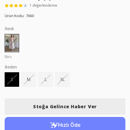
1 değerlendirme
Ürün Kodu
:
7660
Renk
Ekru
Beden
S
M
L
XL
Stoğa Gelince Haber Ver