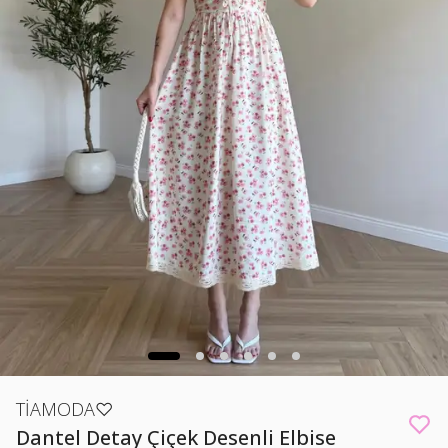
TİAMODA♡
Dantel Detay Çiçek Desenli Elbise