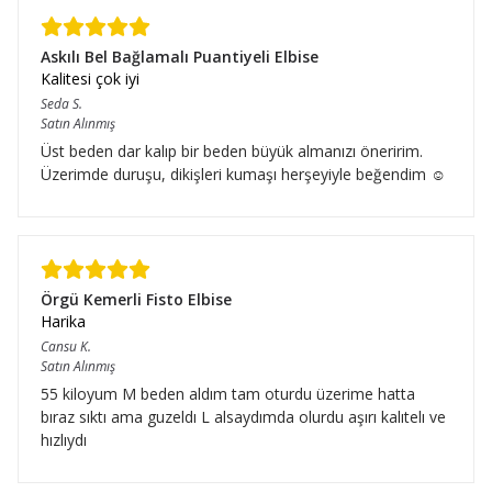
Askılı Bel Bağlamalı Puantiyeli Elbise
Kalitesi çok iyi
Seda
S.
Satın Alınmış
Üst beden dar kalıp bir beden büyük almanızı öneririm.
Üzerimde duruşu, dikişleri kumaşı herşeyiyle beğendim ☺️
Örgü Kemerli Fisto Elbise
Harika
Cansu
K.
Satın Alınmış
55 kiloyum M beden aldım tam oturdu üzerime hatta
bıraz sıktı ama guzeldı L alsaydımda olurdu aşırı kalıtelı ve
hızlıydı