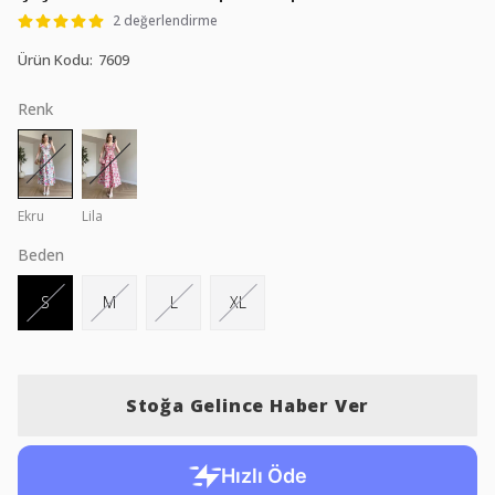
2 değerlendirme
Ürün Kodu
:
7609
Renk
Ekru
Lila
Beden
S
M
L
XL
Stoğa Gelince Haber Ver