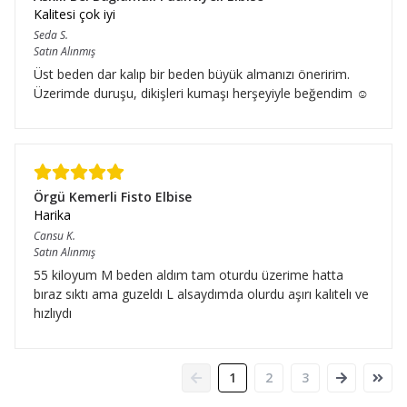
Kalitesi çok iyi
Seda
S.
Satın Alınmış
Üst beden dar kalıp bir beden büyük almanızı öneririm.
Üzerimde duruşu, dikişleri kumaşı herşeyiyle beğendim ☺️
Örgü Kemerli Fisto Elbise
Harika
Cansu
K.
Satın Alınmış
55 kiloyum M beden aldım tam oturdu üzerime hatta
bıraz sıktı ama guzeldı L alsaydımda olurdu aşırı kalıtelı ve
hızlıydı
1
2
3