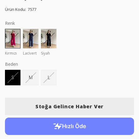
Ürün Kodu
:
7577
Renk
Kırmızı
Lacivert
Siyah
Beden
S
M
L
Stoğa Gelince Haber Ver