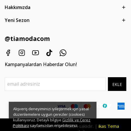
Hakkımızda
Yeni Sezon
@tiamodacom
Kampanyalardan Haberdar Olun!
EKLE
Alışveriş deneyiminizi iyileştirmek için yasal
düzenlemelere uygun çerezler (cookies)
kullanıyoruz. Detaylı bilgiye
Gizlilik ve Çerez
Politikası
sayfamızdan erişebilirsiniz.
©2026
Tüm hakları saklıdır. |
ikas Tema
Tiamoda.com