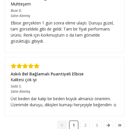
Muhteşem
Buse
D.
Satın Alınmış
Elbise gerçekten 1 gün sonra elime ulaştı. Duruşu güzel,
tam görseldeki gibi de geldi. Tam bir fiyat performans
ürünü. Renk için korkmuştum o da tam görselde
gözüktüğü gibiydi.
Askılı Bel Bağlamalı Puantiyeli Elbise
Kalitesi çok iyi
Seda
S.
Satın Alınmış
Üst beden dar kalıp bir beden büyük almanızı öneririm.
Üzerimde duruşu, dikişleri kumaşı herşeyiyle beğendim ☺️
1
2
3