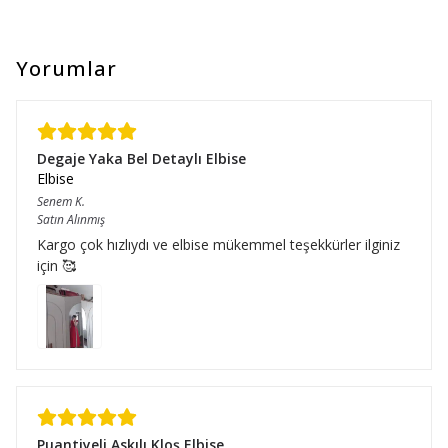
Yorumlar
Degaje Yaka Bel Detaylı Elbise
Elbise
Senem
K.
Satın Alınmış
Kargo çok hızlıydı ve elbise mükemmel teşekkürler ilginiz
için 🥰
Puantiyeli Askılı Kloş Elbise