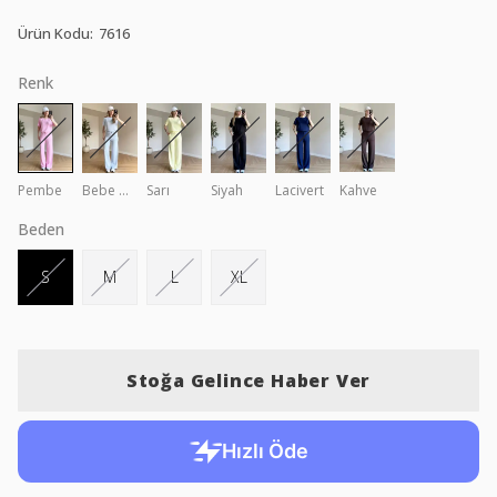
Ürün Kodu
:
7616
Renk
Pembe
Bebe Mavi
Sarı
Siyah
Lacivert
Kahve
Beden
S
M
L
XL
Stoğa Gelince Haber Ver