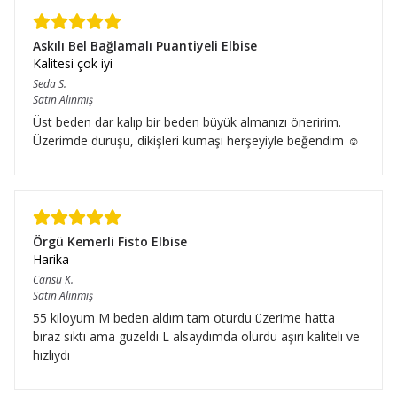
Askılı Bel Bağlamalı Puantiyeli Elbise
Kalitesi çok iyi
Seda
S.
Satın Alınmış
Üst beden dar kalıp bir beden büyük almanızı öneririm.
Üzerimde duruşu, dikişleri kumaşı herşeyiyle beğendim ☺️
Örgü Kemerli Fisto Elbise
Harika
Cansu
K.
Satın Alınmış
55 kiloyum M beden aldım tam oturdu üzerime hatta
bıraz sıktı ama guzeldı L alsaydımda olurdu aşırı kalıtelı ve
hızlıydı