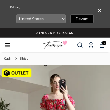
Dil Seç
Devam
AYNI GÜN HIZLI KARGO
0
Kadın
Elbise