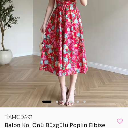
TİAMODA♡
Balon Kol Önü Büzgülü Poplin Elbise