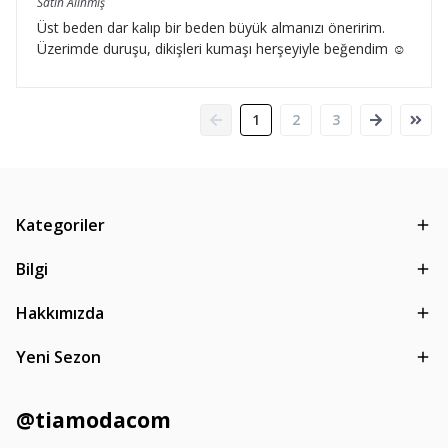
Satın Alınmış
Üst beden dar kalıp bir beden büyük almanızı öneririm.
Üzerimde duruşu, dikişleri kumaşı herşeyiyle beğendim ☺️
1
2
3
Kategoriler
Bilgi
Hakkımızda
Yeni Sezon
@tiamodacom