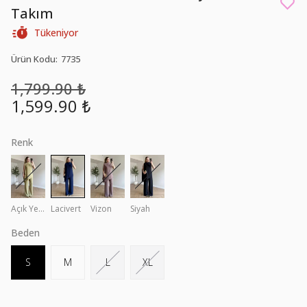
Takım
Tükeniyor
Ürün Kodu
:
7735
1,799.90 ₺
1,599.90 ₺
Renk
Açık Yeşil
Lacivert
Vizon
Siyah
Beden
S
M
L
XL