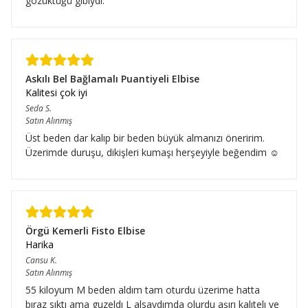
gözüktüğü gibiydi.
Askılı Bel Bağlamalı Puantiyeli Elbise
Kalitesi çok iyi
Seda
S.
Satın Alınmış
Üst beden dar kalıp bir beden büyük almanızı öneririm.
Üzerimde duruşu, dikişleri kumaşı herşeyiyle beğendim ☺️
Örgü Kemerli Fisto Elbise
Harika
Cansu
K.
Satın Alınmış
55 kiloyum M beden aldım tam oturdu üzerime hatta
bıraz sıktı ama guzeldı L alsaydımda olurdu aşırı kalıtelı ve