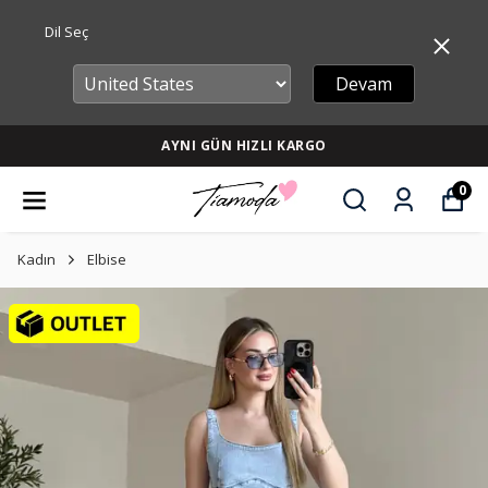
Dil Seç
Devam
AYNI GÜN HIZLI KARGO
0
Kadın
Elbise