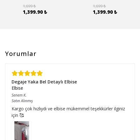
1,699 ₺
1,699 ₺
1,399.90 ₺
1,399.90 ₺
Yorumlar
Degaje Yaka Bel Detaylı Elbise
Elbise
Senem
K.
Satın Alınmış
Kargo çok hızlıydı ve elbise mükemmel teşekkürler ilginiz
için 🥰