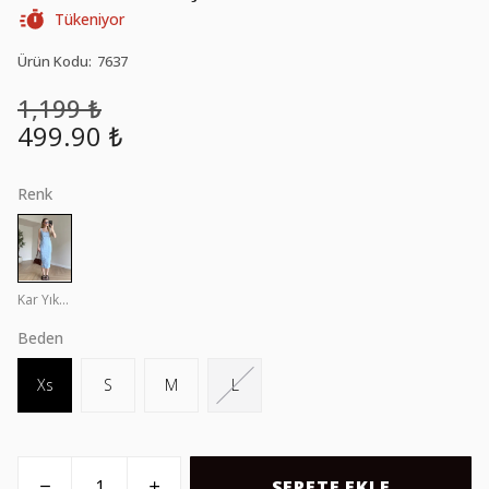
Tükeniyor
Ürün Kodu
:
7637
1,199 ₺
499.90 ₺
Renk
Kar Yıkama
Beden
Xs
S
M
L
SEPETE EKLE