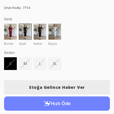
Ürün Kodu
:
7714
Renk
Bordo
Siyah
Kahve
Beyaz
Beden
S
M
L
XL
Stoğa Gelince Haber Ver