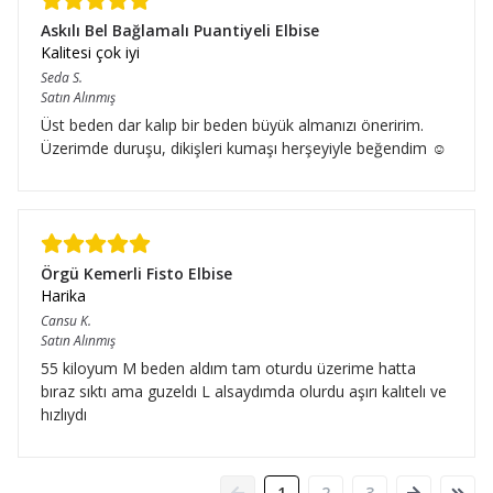
Askılı Bel Bağlamalı Puantiyeli Elbise
Kalitesi çok iyi
Seda
S.
Satın Alınmış
Üst beden dar kalıp bir beden büyük almanızı öneririm.
Üzerimde duruşu, dikişleri kumaşı herşeyiyle beğendim ☺️
Örgü Kemerli Fisto Elbise
Harika
Cansu
K.
Satın Alınmış
55 kiloyum M beden aldım tam oturdu üzerime hatta
bıraz sıktı ama guzeldı L alsaydımda olurdu aşırı kalıtelı ve
hızlıydı
1
2
3