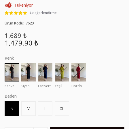
Tükeniyor
4 değerlendirme
Ürün Kodu
:
7629
1,689 ₺
1,479.90 ₺
Renk
Kahve
Siyah
Lacivert
Yeşil
Bordo
Beden
S
M
L
XL