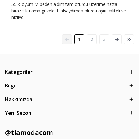
55 kiloyum M beden aldım tam oturdu üzerime hatta
bıraz sıktı ama guzeldı L alsaydımda olurdu aşırı kalıtelı ve
hızlıydı
1
2
3
Kategoriler
Bilgi
Hakkımızda
Yeni Sezon
@tiamodacom