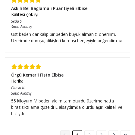
Askılı Bel Bağlamalı Puantiyeli Elbise
Kalitesi çok iyi
Seda
S.
Satın Alınmış
Üst beden dar kalıp bir beden büyük almanızı öneririm.
Üzerimde duruşu, dikişleri kumaşı herşeyiyle beğendim ☺️
Örgü Kemerli Fisto Elbise
Harika
Cansu
K.
Satın Alınmış
55 kiloyum M beden aldım tam oturdu üzerime hatta
bıraz sıktı ama guzeldı L alsaydımda olurdu aşırı kalıtelı ve
hızlıydı
1
2
3