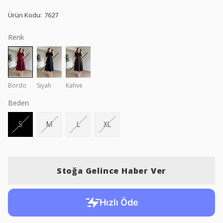
Ürün Kodu
:
7627
Renk
Bordo
Siyah
Kahve
Beden
S
M
L
XL
Stoğa Gelince Haber Ver