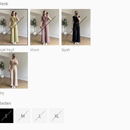
Renk
Açık Yeşil
Vizon
Siyah
Bej
Beden
S
M
L
XL