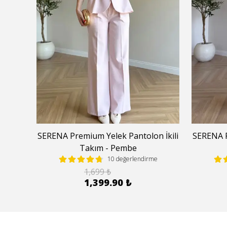
kım -
SERENA Premium Yelek Pantolon İkili
SERENA P
Takım - Pembe
e
10 değerlendirme
1,699 ₺
1,399.90 ₺