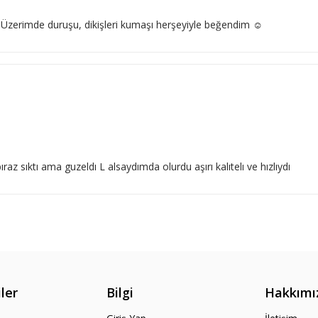
 Üzerimde duruşu, dikişleri kumaşı herşeyiyle beğendim ☺️
 sıktı ama guzeldı L alsaydımda olurdu aşırı kalıtelı ve hızlıydı
ler
Bilgi
Hakkımı