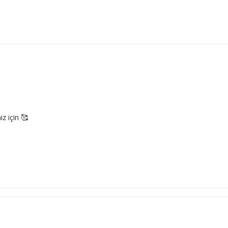
z için 🥰