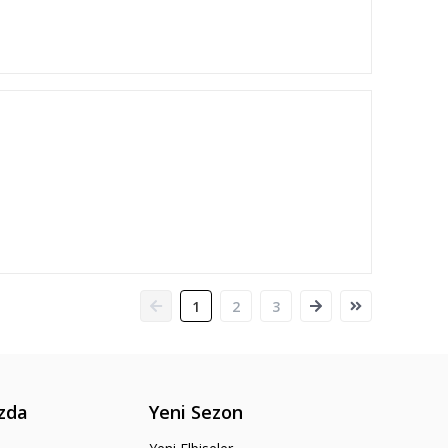
1
2
3
zda
Yeni Sezon