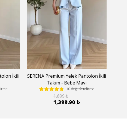
lon İkili
SERENA Premium Yelek Pantolon İkili
SEREN
Takım - Bebe Mavi
dirme
10 değerlendirme
1,699 ₺
1,399.90 ₺