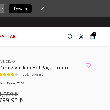
Devam
0
İYATLAR
TİAMODA♡
Omuz Vatkalı Bol Paça Tulum
1 değerlendirme
Ürün Kodu
:
7654
1,359 ₺
799.90 ₺