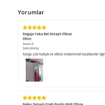
Yorumlar
Degaje Yaka Bel Detaylı Elbise
Elbise
Senem
K.
Satın Alınmış
Kargo çok hızlıydı ve elbise mükemmel teşekkürler ilgini
Nakış Detaylı Eteği Poplin Midi Elbise