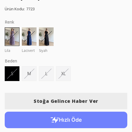
Ürün Kodu
:
7723
Renk
Lila
Lacivert
Siyah
Beden
S
M
L
XL
Stoğa Gelince Haber Ver