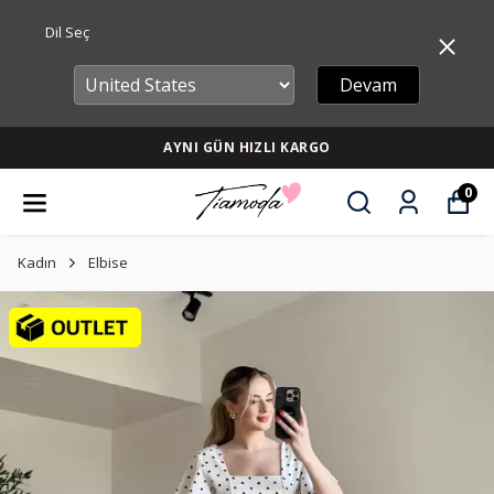
Dil Seç
Devam
AYNI GÜN HIZLI KARGO
0
Kadın
Elbise