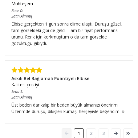
Muhteşem
Buse
D.
Satın Alınmış
Elbise gerçekten 1 gün sonra elime ulaştı. Duruşu güzel,
tam görseldeki gibi de geldi. Tam bir fiyat performans
ürünü. Renk için korkmuştum o da tam görselde
gözüktüğü gibiydi.
Askılı Bel Bağlamalı Puantiyeli Elbise
Kalitesi çok iyi
Seda
S.
Satın Alınmış
Üst beden dar kalıp bir beden büyük almanızı öneririm.
Üzerimde duruşu, dikişleri kumaşı herşeyiyle beğendim ☺️
1
2
3