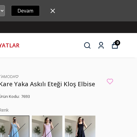
Devam
0
İYATLAR
TİAMODA♡
Kare Yaka Askılı Eteği Kloş Elbise
Ürün Kodu
:
7693
Renk