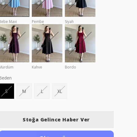
Bebe Mavi
Pembe
Siyah
Mürdüm
Kahve
Bordo
Beden
S
M
L
XL
Stoğa Gelince Haber Ver