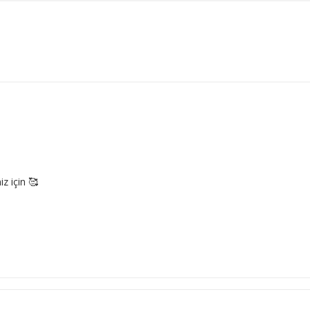
z için 🥰