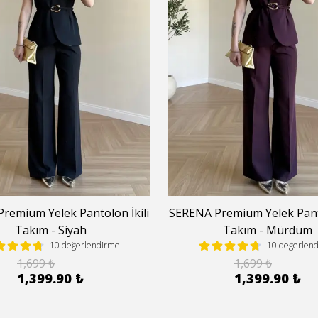
remium Yelek Pantolon İkili
SERENA Premium Yelek Panto
Takım - Siyah
Takım - Mürdüm
10 değerlendirme
10 değerlen
1,699 ₺
1,699 ₺
1,399.90 ₺
1,399.90 ₺