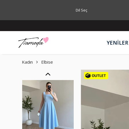
Dil Seç
YENİLER
Kadın
Elbise