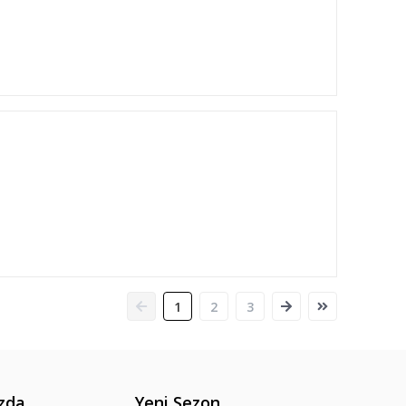
1
2
3
zda
Yeni Sezon