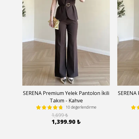
 İkili
SERENA Premium Yelek Pantolon İkili
SERENA P
Takım - Kahve
e
10 değerlendirme
1,699 ₺
1,399.90 ₺