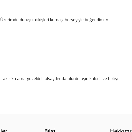
 Üzerimde duruşu, dikişleri kumaşı herşeyiyle beğendim ☺️
 sıktı ama guzeldı L alsaydımda olurdu aşırı kalıtelı ve hızlıydı
ler
Bilgi
Hakkımı