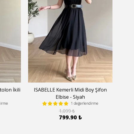
lon İkili
ISABELLE Kemerli Midi Boy Şifon
Hal
Elbise - Siyah
dirme
1 değerlendirme
1,099 ₺
799.90 ₺