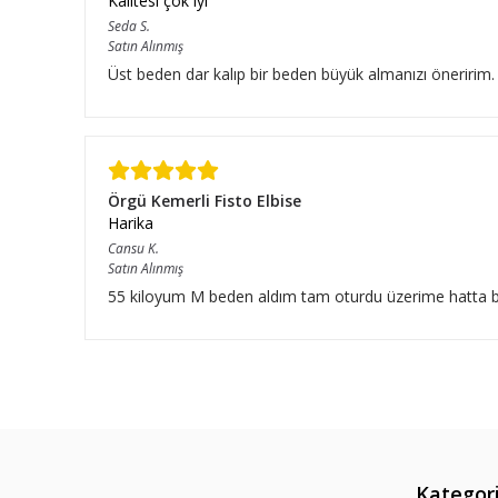
Kalitesi çok iyi
Seda
S.
Satın Alınmış
Üst beden dar kalıp bir beden büyük almanızı öneririm.
Örgü Kemerli Fisto Elbise
Harika
Cansu
K.
Satın Alınmış
55 kiloyum M beden aldım tam oturdu üzerime hatta bıraz
Kategori