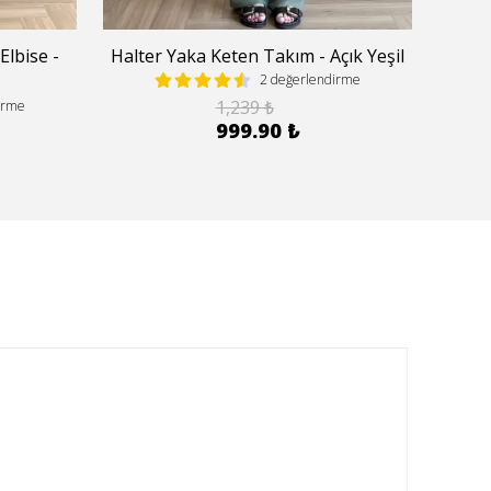
Elbise -
Halter Yaka Keten Takım - Açık Yeşil
Hal
2 değerlendirme
1,239 ₺
irme
999.90 ₺