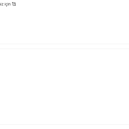
z için 🥰