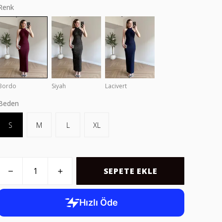
Renk
Bordo
Siyah
Lacivert
Beden
S
M
L
XL
SEPETE EKLE