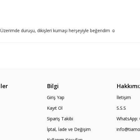
 Üzerimde duruşu, dikişleri kumaşı herşeyiyle beğendim ☺️
ler
Bilgi
Hakkımı
Giriş Yap
İletişim
Kayıt Ol
S.S.S
Sipariş Takibi
WhatsApp: ‪
İptal, İade ve Değişim
info@tiam
Kullanım Koşulları