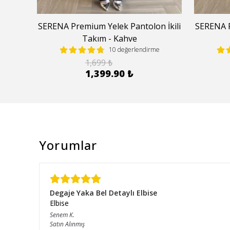
 İkili
SERENA Premium Yelek Pantolon İkili
SERENA P
Takım - Kahve
e
10 değerlendirme
1,699 ₺
1,399.90 ₺
Yorumlar
Degaje Yaka Bel Detaylı Elbise
Elbise
Senem
K.
Satın Alınmış