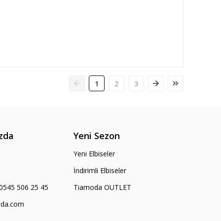
1
2
3
zda
Yeni Sezon
Yeni Elbiseler
İndirimli Elbiseler
0545 506 25 45‬
Tiamoda OUTLET
oda.com