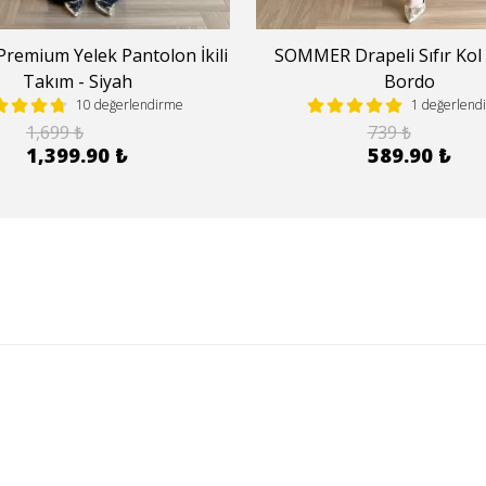
remium Yelek Pantolon İkili
SOMMER Drapeli Sıfır Kol 
Takım - Siyah
Bordo
10 değerlendirme
1 değerlend
1,699 ₺
739 ₺
1,399.90 ₺
589.90 ₺