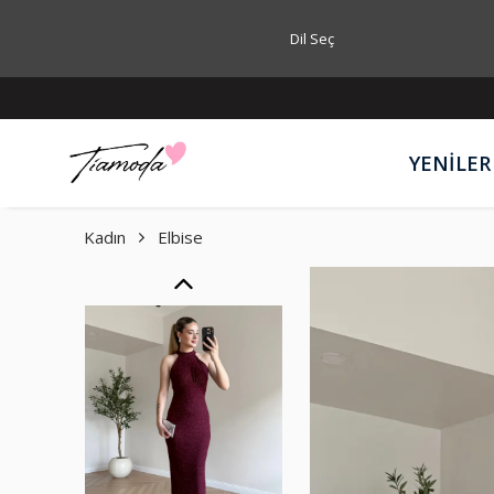
Dil Seç
YENİLER
Kadın
Elbise