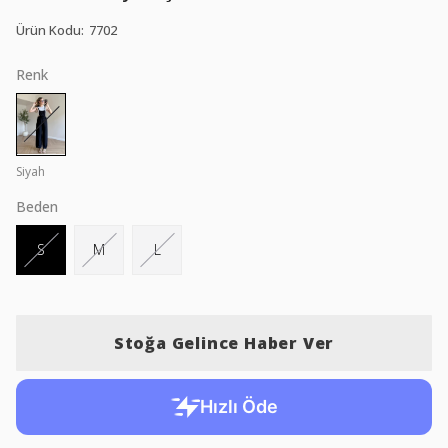
Ürün Kodu
:
7702
Renk
Siyah
Beden
S
M
L
Stoğa Gelince Haber Ver