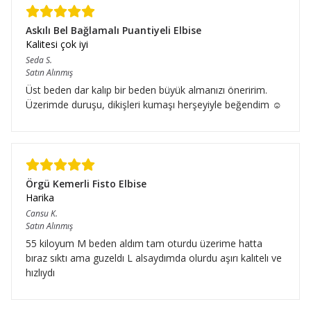
Askılı Bel Bağlamalı Puantiyeli Elbise
Kalitesi çok iyi
Seda
S.
Satın Alınmış
Üst beden dar kalıp bir beden büyük almanızı öneririm.
Üzerimde duruşu, dikişleri kumaşı herşeyiyle beğendim ☺️
Örgü Kemerli Fisto Elbise
Harika
Cansu
K.
Satın Alınmış
55 kiloyum M beden aldım tam oturdu üzerime hatta
bıraz sıktı ama guzeldı L alsaydımda olurdu aşırı kalıtelı ve
hızlıydı