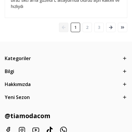
bıraz sıktı ama guzeldı L alsaydımda olurdu aşırı kalıtelı ve
hızlıydı
1
2
3
Kategoriler
Bilgi
Hakkımızda
Yeni Sezon
@tiamodacom