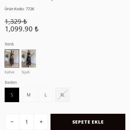
Ürün Kodu
:
7726
1,329 ₺
1,099.90 ₺
Renk
Kahve
Siyah
Beden
S
M
L
XL
SEPETE EKLE