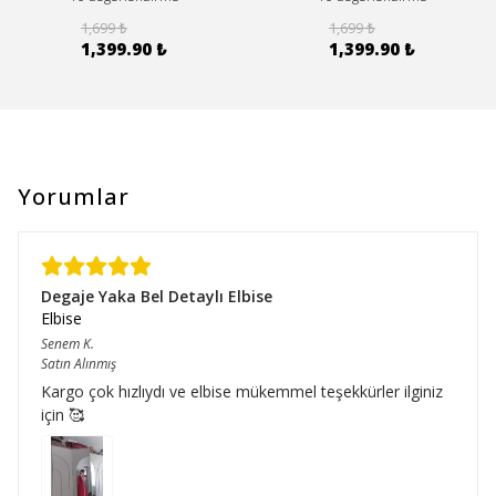
1,699 ₺
1,699 ₺
1,399.90 ₺
1,399.90 ₺
Yorumlar
Degaje Yaka Bel Detaylı Elbise
Elbise
Senem
K.
Satın Alınmış
Kargo çok hızlıydı ve elbise mükemmel teşekkürler ilginiz
için 🥰