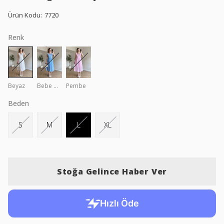
Ürün Kodu
:
7720
Renk
Beyaz
Bebe Mavi
Pembe
Beden
S
M
L
XL
Stoğa Gelince Haber Ver