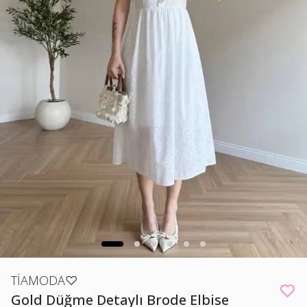
TİAMODA♡
Gold Düğme Detaylı Brode Elbise