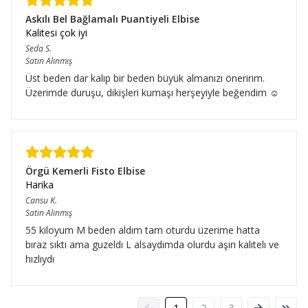
Askılı Bel Bağlamalı Puantiyeli Elbise
Kalitesi çok iyi
Seda
S.
Satın Alınmış
Üst beden dar kalıp bir beden büyük almanızı öneririm.
Üzerimde duruşu, dikişleri kumaşı herşeyiyle beğendim ☺️
Örgü Kemerli Fisto Elbise
Harika
Cansu
K.
Satın Alınmış
55 kiloyum M beden aldım tam oturdu üzerime hatta
bıraz sıktı ama guzeldı L alsaydımda olurdu aşırı kalıtelı ve
hızlıydı
1
2
3