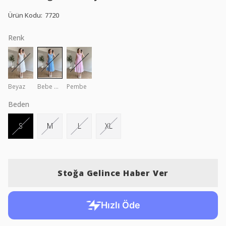
Ürün Kodu
:
7720
Renk
Beyaz
Bebe Mavi
Pembe
Beden
S
M
L
XL
Stoğa Gelince Haber Ver