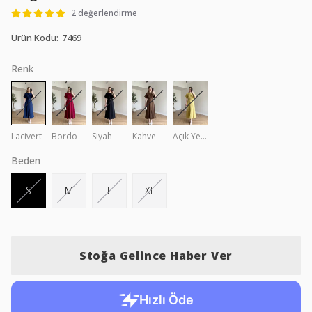
2 değerlendirme
Ürün Kodu
:
7469
Renk
Lacivert
Bordo
Siyah
Kahve
Açık Yeşil
Beden
S
M
L
XL
Stoğa Gelince Haber Ver