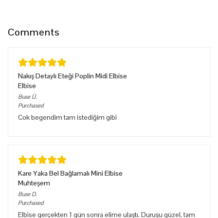
Comments
Nakış Detaylı Eteği Poplin Midi Elbise
Elbise
Buse
Ü.
Purchased
Cok begendim tam istediğim gibi
Kare Yaka Bel Bağlamalı Mini Elbise
Muhteşem
Buse
D.
Purchased
Elbise gerçekten 1 gün sonra elime ulaştı. Duruşu güzel, tam