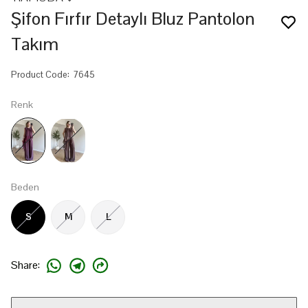
Şifon Fırfır Detaylı Bluz Pantolon
Takım
Product Code
:
7645
Renk
Beden
S
M
L
Share
: