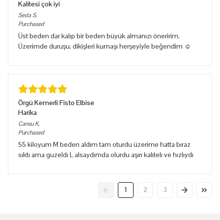
Kalitesi çok iyi
Seda
S.
Purchased
Üst beden dar kalıp bir beden büyük almanızı öneririm.
Üzerimde duruşu, dikişleri kumaşı herşeyiyle beğendim ☺️
Örgü Kemerli Fisto Elbise
Harika
Cansu
K.
Purchased
55 kiloyum M beden aldım tam oturdu üzerime hatta bıraz
sıktı ama guzeldı L alsaydımda olurdu aşırı kalıtelı ve hızlıydı
1
2
3