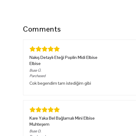
Comments
Nakış Detaylı Eteği Poplin Midi Elbise
Elbise
Buse
Ü.
Purchased
Cok begendim tam istediğim gibi
Kare Yaka Bel Bağlamalı Mini Elbise
Muhteşem
Buse
D.