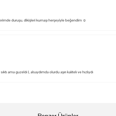
zerimde duruşu, dikişleri kumaşı herşeyiyle beğendim ☺️
tı ama guzeldı L alsaydımda olurdu aşırı kalıtelı ve hızlıydı