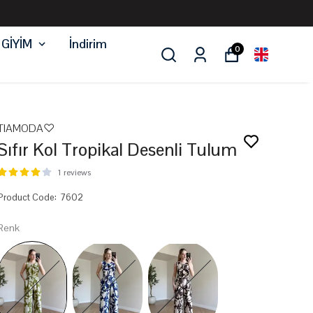
 GİYİM
İndirim
0
TIAMODA♡
Sıfır Kol Tropikal Desenli Tulum
1 reviews
Product Code
:
7602
Renk