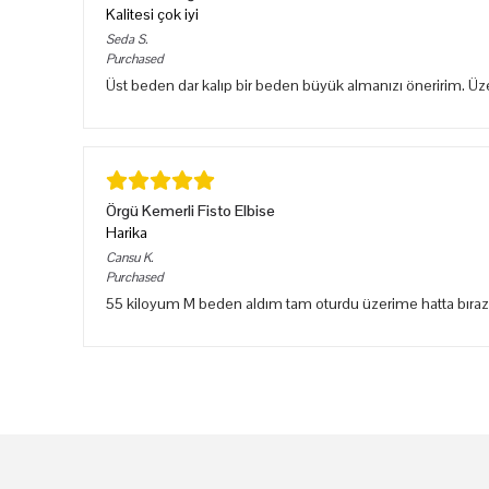
Kalitesi çok iyi
Seda
S.
Purchased
Üst beden dar kalıp bir beden büyük almanızı öneririm. Ü
Örgü Kemerli Fisto Elbise
Harika
Cansu
K.
Purchased
55 kiloyum M beden aldım tam oturdu üzerime hatta bıraz sık