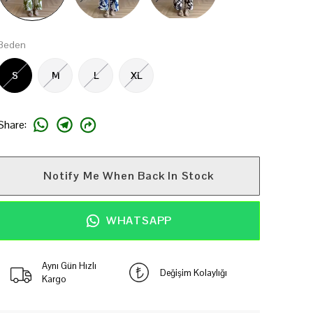
Beden
S
M
L
XL
Share
:
Notify Me When Back In Stock
WHATSAPP
Aynı Gün Hızlı
Değişim Kolaylığı
Kargo